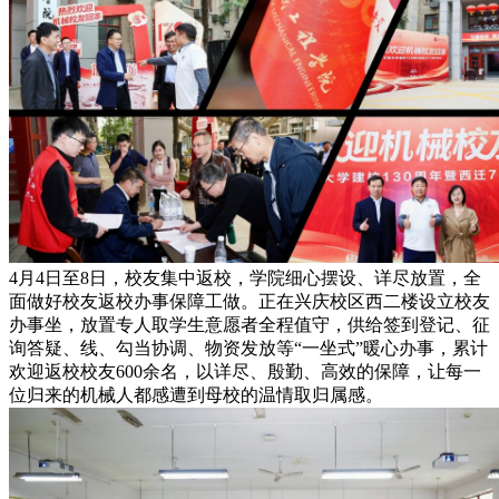
4月4日至8日，校友集中返校，学院细心摆设、详尽放置，全
面做好校友返校办事保障工做。正在兴庆校区西二楼设立校友
办事坐，放置专人取学生意愿者全程值守，供给签到登记、征
询答疑、线、勾当协调、物资发放等“一坐式”暖心办事，累计
欢迎返校校友600余名，以详尽、殷勤、高效的保障，让每一
位归来的机械人都感遭到母校的温情取归属感。