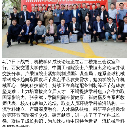
4月7日下战书，机械学科成长论坛正在西二楼第三会议室举
行。西安交通大学传授、中国工程院院士卢秉恒出席论坛并做
交换分享。卢秉恒院士紧扣制制强国计谋全局，连系全球机械
学科成长趋向取国度环节焦点手艺攻关需求，勉励学院苦守机
械匠心、怯闯科技前沿，持续正在高端配备制制等环节范畴攻
坚克难，出力培育拔尖立异人才，不竭提拔学科焦点合作力取
国际影响力。张俊斌，学院副院长贺健康、崔健磊及各系所教
师代表、校友代表加入论坛。取会人员环绕学科前沿结构、一
流学科建立、产研深度融合、人才梯队扶植、科研平台提质增
效等环节问题深切交换、建言献策，进一步了了了学科成长
径、凝结了成长共识，为加速扶植中国特色世界一流机械学科