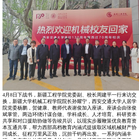
4月8日下战书，新疆工程学院党委副、校长周建平一行来访交
换，新疆大学机械工程学院院长孙耀宁，西安交通大学人居学
院党委杨鹏，贺健康、教师代表谢俊加入座谈。座谈会由张俊
斌掌管。两边环绕计谋合做、学科成长、人才培育、科研资本
共享和对口援助协做等告竣共识，以现实步履鞭策优良教育资
本互通共享，帮力西部高档教育内涵式提拔取区域机械财产协
同成长。征程万里风正劲，沉担千钧再出发。一系列内涵丰