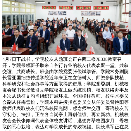
4月7日下战书，学院校友从题班会正在西二楼东338教室召
开，学院带领班子取来自各行各业的校友代表欢聚一堂、共叙
交谊、共商成长。班会由学院党委张俊斌掌管。学院常务副院
长雷亚国细致传递学院近年来正在立德树人、师资步队扶植、
科学研究和社会办事等方面取得的进展；学院党委副、机械校
友会秘书长张敏引见学院校友工做系统扶植、校友联络办事及
本次从题征文勾当组织开展环境。全国榜样教师、校学术委员
会副从任梅雪松，学院本科讲授指点委员会从任委员訾艳阳等
教师代表取校友们沉温校园光阴，感念师生交谊，寄语校友苦
守初心、怯担，正在各自岗亭上再创佳绩、再立新功。机械校
友会会长张佩珂代表全体校友讲话，逃想青翠校园岁月，母校
取的悉心栽培，表达对学院成长的夸姣祝福。院长洪军正在总