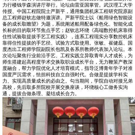
力行楼钱学森演讲厅举行。论坛由雷亚国掌管。武汉理工大学
传授、中国工程院院士严新平，通用集团机床工程研究院原副
总工程师赵钦志做特邀演讲。严新平院士以《船用绿色智能设
备的成长取瞻望》为题，系统阐述船用配备绿色化、智能化成
长标的目的取环节焦点手艺；赵钦志环绕《高端数控机床靠得
住性试验取提拔手艺工程实践》，连系工程现实分享数控机床
靠得住性提拔的手艺径、试验方式取使用。张敏、崔健磊、国
度杰出工程师学院副院长包凯及各系所教师代表加入论坛。本
次论坛聚焦行业前沿手艺、工程实践立异取青年人才成长，为
师生搭建起高程度学术交换取职业成长平台，无力鞭策产教深
度融合，帮力学院优化人才培育模式，指导泛博青年学子对准
国度严沉需求，怯担科技自立自强时代。合做是提拔学科实
力、实现高质量成长的必由之。勾当期间，学院自动对接兄弟
高校，先后取多所院校开展交换座谈，环绕核心工做务实沟
通，提拔合做条理、凝结成长合力。