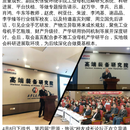
质量成长。副院长张俊环绕学院工业母机范畴研究系统、科研
进展、平台扶植、等做专题报告请示。赵万华、李兵、吕盾、
肖鸿、牛东等教师，赵虎、柯亚仕、朱波、李鸿基、谢晶晶、
李学臻等行业领军校友，以及特邀嘉宾刘耀、周立国先后讲
话，引见企业手艺研发、产物立异取将来成长规划，聚焦工业
母机手艺瓶颈、财产升级径、产学研用协同机制等展开深度研
讨。会后，取会嘉宾配合参不雅工业母机产学研平台，实地领
会科研进展取环境，为后续深化合做奠基根本。
4月8日下战书，第四届“思源・致远”校友成长论坛正在立异港