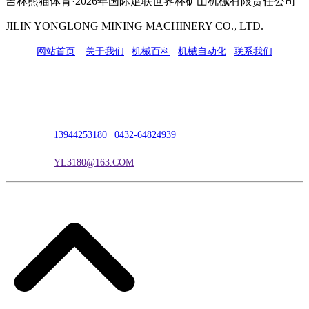
吉林熊猫体育·2026年国际足联世界杯矿山机械有限责任公司
JILIN YONGLONG MINING MACHINERY CO., LTD.
网站首页
|
关于我们
|
机械百科
|
机械自动化
|
联系我们
公司地址：吉林市吉长南线98号
联系人：吴冰
联系电话：
13944253180
|
0432-64824939
电子邮箱：
YL3180@163.COM