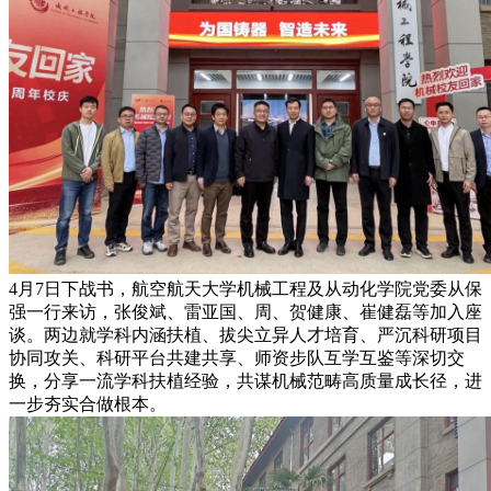
4月7日下战书，航空航天大学机械工程及从动化学院党委从保
强一行来访，张俊斌、雷亚国、周、贺健康、崔健磊等加入座
谈。两边就学科内涵扶植、拔尖立异人才培育、严沉科研项目
协同攻关、科研平台共建共享、师资步队互学互鉴等深切交
换，分享一流学科扶植经验，共谋机械范畴高质量成长径，进
一步夯实合做根本。