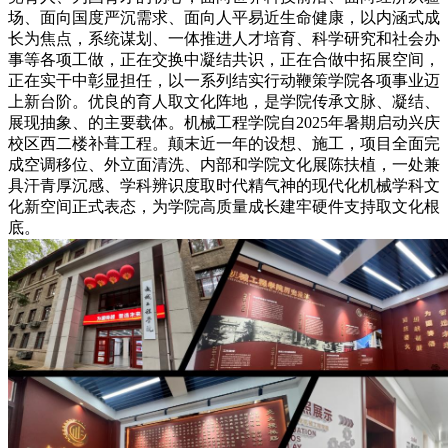
场、面向国度严沉需求、面向人平易近生命健康，以内涵式成
长为焦点，系统谋划、一体推进人才培育、科学研究和社会办
事等各项工做，正在交换中凝结共识，正在合做中拓展空间，
正在实干中彰显担任，以一系列结实行动鞭策学院各项事业迈
上新台阶。优良的育人取文化阵地，是学院传承文脉、凝结、
展现抽象、的主要载体。机械工程学院自2025年暑期启动兴庆
校区西二楼补葺工程。颠末近一年的设想、施工，项目全面完
成空调移位、外立面清洗、内部和学院文化展陈扶植，一处兼
具汗青厚沉感、学科辨识度取时代精气神的现代化机械学科文
化新空间正式表态，为学院高质量成长建牢硬件支持取文化根
底。