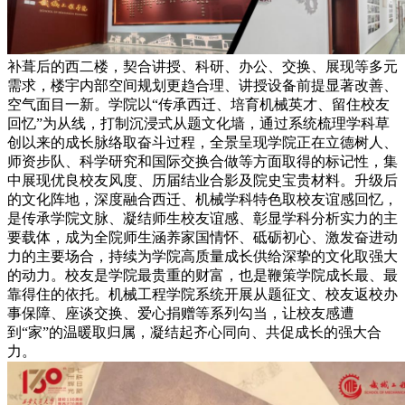
补葺后的西二楼，契合讲授、科研、办公、交换、展现等多元
需求，楼宇内部空间规划更趋合理、讲授设备前提显著改善、
空气面目一新。学院以“传承西迁、培育机械英才、留住校友
回忆”为从线，打制沉浸式从题文化墙，通过系统梳理学科草
创以来的成长脉络取奋斗过程，全景呈现学院正在立德树人、
师资步队、科学研究和国际交换合做等方面取得的标记性，集
中展现优良校友风度、历届结业合影及院史宝贵材料。升级后
的文化阵地，深度融合西迁、机械学科特色取校友谊感回忆，
是传承学院文脉、凝结师生校友谊感、彰显学科分析实力的主
要载体，成为全院师生涵养家国情怀、砥砺初心、激发奋进动
力的主要场合，持续为学院高质量成长供给深挚的文化取强大
的动力。校友是学院最贵重的财富，也是鞭策学院成长最、最
靠得住的依托。机械工程学院系统开展从题征文、校友返校办
事保障、座谈交换、爱心捐赠等系列勾当，让校友感遭
到“家”的温暖取归属，凝结起齐心同向、共促成长的强大合
力。