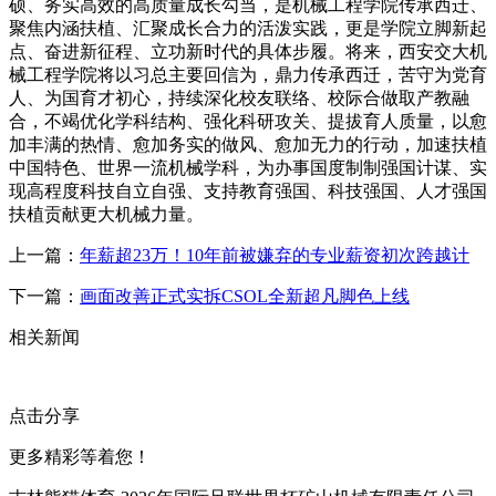
硕、务实高效的高质量成长勾当，是机械工程学院传承西迁、
聚焦内涵扶植、汇聚成长合力的活泼实践，更是学院立脚新起
点、奋进新征程、立功新时代的具体步履。将来，西安交大机
械工程学院将以习总主要回信为，鼎力传承西迁，苦守为党育
人、为国育才初心，持续深化校友联络、校际合做取产教融
合，不竭优化学科结构、强化科研攻关、提拔育人质量，以愈
加丰满的热情、愈加务实的做风、愈加无力的行动，加速扶植
中国特色、世界一流机械学科，为办事国度制制强国计谋、实
现高程度科技自立自强、支持教育强国、科技强国、人才强国
扶植贡献更大机械力量。
上一篇：
年薪超23万！10年前被嫌弃的专业薪资初次跨越计
下一篇：
画面改善正式实拆CSOL全新超凡脚色上线
相关新闻
点击分享
更多精彩等着您！