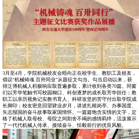
3月至4月，学院机械校友会晤向正在校学生、教职工及校友，
倡议“机械铸魂 百卅同业”从题征文勾当。勾当启动以来，获
得泛博机械人积极响应取普遍参取，累计收到各类70篇。同窗
们以芳华笔触书写校园糊口、科创逐梦的成长取芳华担任；教
职工以亲历视角记实教书育人、科研攻坚的苦守付出取学院成
长脚印；校友密意回望肄业岁月，讲述扎根岗亭、办事国度、
矢志报国的奋斗故事取家国情怀。一篇篇饱含实情的文字，定
格了机械人取母校、母院之间割舍不竭的感情羁绊，活泼展示
了一代代机械人传承、接续奋斗、怯毅前行的优良风貌。