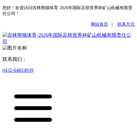
您好！欢迎访问吉林熊猫体育·2026年国际足联世界杯矿山机械有限责
任公司！
网站首页
|
联系方式
联系我们：
0432-64824939