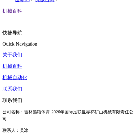
机械百科
快捷导航
Quick Navigation
关于我们
机械百科
机械自动化
联系我们
联系我们
公司名称：吉林熊猫体育·2026年国际足联世界杯矿山机械有限责任公
司
联系人：吴冰