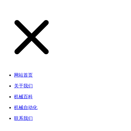
网站首页
关于我们
机械百科
机械自动化
联系我们