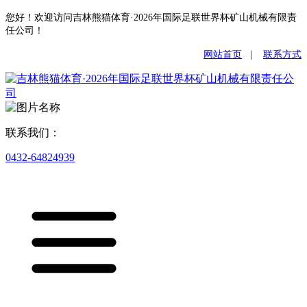
您好！欢迎访问吉林熊猫体育·2026年国际足联世界杯矿山机械有限责
任公司！
网站首页
|
联系方式
联系我们：
0432-64824939