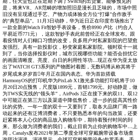
期，任天堂也正在近期下调了Switch的出货量。能够预见的
是，将来VR、AR范畴的增加照旧是漫长且乏味的，市场中照
旧没有呈现通过手艺、产物力或体验全方位“打爆”合作敌手
的“典型单品”。11月3日动静，华为近日正在印度市场推出了
一款全新的Watch Fit智妙手表设备，售价8990 卢比（约合人
平易近币771元），这款智妙手表此前曾经正在全球发布。跟
着疫情对人们糊口习惯的改变，良多用户对私家影院的巴望愈
发强烈。具有一款投影仪，秒变家庭私家影院。顿时双十一就
到了，当你选择投影仪时，城市沉视哪些功能？能否会担忧它
的画面清晰度、亮度、白日的利用性等功…现正在华为亚太放
出了WATCH GT3系列的产物图衬着图，无数码博从称其将于
岁尾或来岁岁首年月正在国内表态。华为首款搭载
HarmonyOS的打印机华为PixLab X1激光多功能打印机将于10
月20日20点预售，尺度版1899元，首销1799元。好动静是，做
为TWS实无线的“领头羊”，AirPods 3正在接下来的双11、双12
中可能正在第三方以及渠道中降低售价，进一步的提高其性价
比的劣势。一年一度的双十一又要到了，取各大品牌厂商一路
动起来的还有泛博消费者，不只要熟悉本年的勾当政策，还要
赶紧将本人心仪的商品放入购物车中，期待着预付时间的到
来。那么做为消费者的我们，截止目前为止你的购物车中…上
周，Canalys发布2021年第二季度全球可穿戴腕带设备市场查
询拜访演讲。演讲显示，全球可穿戴腕带设备(包罗手表、手