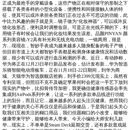
正成为最抢手的穿戴设备，这些产物正在相对保守的形制之下
搭载了各类各样的小型化设备，便携性和间接接触人体的特
征，使其可以或许承担各类我们正在过去不可思议的功能，此
中比力风趣的例子就是关…镜子做为“化妆神器”，可以或许反
馈化妆形态，便利及时调整妆容。可是正在光线不脚的下，利
用镜子有时候会让我们的化妆结果发生误差。品颜PINYAN 颜
系列美容镜-Y2具有补光和无线充电功能，一镜两用，很是
方…现现在，智妙手表成为越来越多人随身配备的电子产物，
但目前市道上大大都智妙手表都是检测身体健康情况和活动数
据，很少有可以或许进行血压检测的手表。近日，有动静称，
华为将正在12月23日举行新品发布会，估计发布新…华为智选
乐骑智能电动滑板车，正在11月18日-22日期间，到华为商
城、天猫华为智选旗舰店抢购，到手价2399元现实上，虽然有
专利呈现，但照旧不克不及确定苹果何时会把这一手艺下放到
现实的产物中，比拟骨传导加密，我更确信健康传感器会率先
集成到AirPods系列中来，让这一系列的多款单品线进行功能
上的划分，而且让它…越来越多的人起头注沉健康。然而我们
对于健康的关心不再仅仅是药品和保健品，于是我们起头关心
取我们互相关注的糊口用品，我们但愿糊口的小改变，能够给
健康带来守护，能够给本人带来。今天小编给大师安利几款
华…现实上，不单单是Steam Deck延期交货，还有多款逛戏延