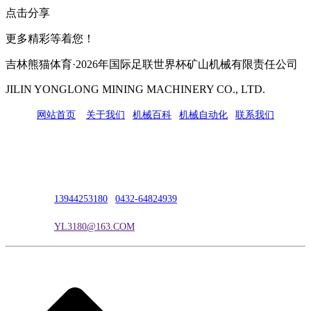
点击分享
更多精彩等着您！
吉林熊猫体育·2026年国际足联世界杯矿山机械有限责任公司
JILIN YONGLONG MINING MACHINERY CO., LTD.
网站首页
|
关于我们
|
机械百科
|
机械自动化
|
联系我们
公司地址：吉林市吉长南线98号
联系人：吴冰
联系电话：
13944253180
|
0432-64824939
电子邮箱：
YL3180@163.COM