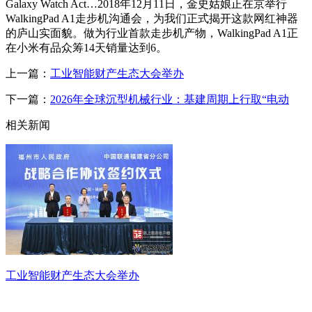
Galaxy Watch Act…2018年12月11日，金史姑娘正在京举行
WalkingPad A1走步机沟通会，为我们正式揭开这款网红神器
的庐山实面貌。做为行业首款走步机产物，WalkingPad A1正
在小米有品众筹14天销量达到6。
上一篇：
工业智能财产生态大会举办
下一篇：
2026年全球沉型机械行业：基建周期上行取“电动
相关新闻
工业智能财产生态大会举办