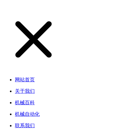
网站首页
关于我们
机械百科
机械自动化
联系我们