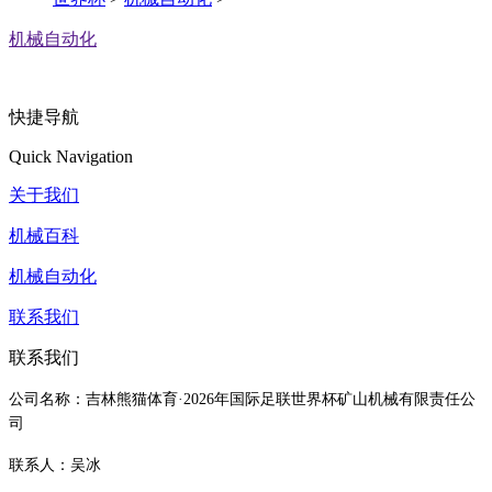
机械自动化
快捷导航
Quick Navigation
关于我们
机械百科
机械自动化
联系我们
联系我们
公司名称：吉林熊猫体育·2026年国际足联世界杯矿山机械有限责任公
司
联系人：吴冰