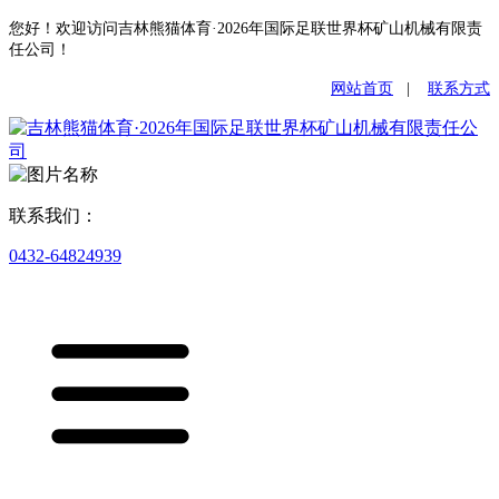
您好！欢迎访问吉林熊猫体育·2026年国际足联世界杯矿山机械有限责
任公司！
网站首页
|
联系方式
联系我们：
0432-64824939