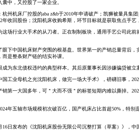
入囊中，又控股了一家企业。
床厂控股的aba z&b于2010年申请破产；凯狮被量具集团
2012年收回股份；沈阳机床收购希斯，环节目标就是获取焦点手
这场行业大手术的从刀者。正在制制板块，通用手艺公司此前就
眼下中国机床财产突围的根基盘。世界第一的产销总量背后，实
，而是整条财产链的结实补课。
眼成为东北债权违约的典型样本。其后原董事长因涉嫌骗贷被立案
工业母机之光沈阳机床，做完一场大手术》，磅礴旧事，2025
第一大国多年，可＂大而不强＂的标签短期内难以撕掉。202
4年五轴市场规模初次破百亿，国产机床占比首超50%，特别
1月16日发布的《沈阳机床股份无限公司沉整打算（草案）》，