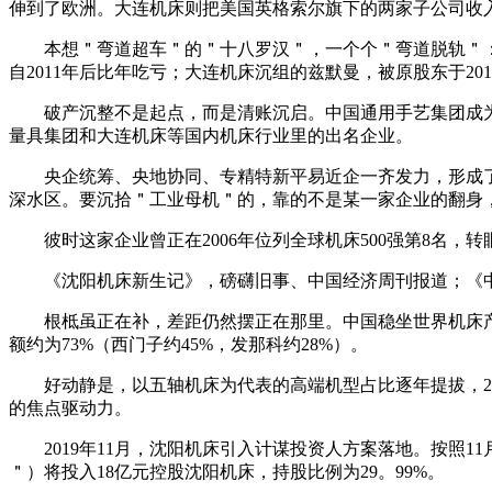
伸到了欧洲。大连机床则把美国英格索尔旗下的两家子公司收
本想＂弯道超车＂的＂十八罗汉＂，一个个＂弯道脱轨＂：杭州机
自2011年后比年吃亏；大连机床沉组的兹默曼，被原股东于
破产沉整不是起点，而是清账沉启。中国通用手艺集团成为
量具集团和大连机床等国内机床行业里的出名企业。
央企统筹、央地协同、专精特新平易近企一齐发力，形成了
深水区。要沉拾＂工业母机＂的，靠的不是某一家企业的翻身
彼时这家企业曾正在2006年位列全球机床500强第8名，转
《沈阳机床新生记》，磅礴旧事、中国经济周刊报道；《中国
根柢虽正在补，差距仍然摆正在那里。中国稳坐世界机床产销
额约为73%（西门子约45%，发那科约28%）。
好动静是，以五轴机床为代表的高端机型占比逐年提拔，202
的焦点驱动力。
2019年11月，沈阳机床引入计谋投资人方案落地。按照1
＂）将投入18亿元控股沈阳机床，持股比例为29。99%。