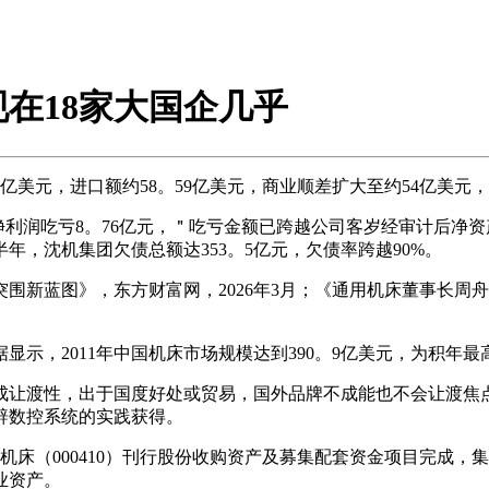
在18家大国企几乎
亿美元，进口额约58。59亿美元，商业顺差扩大至约54亿美元，
净利润吃亏8。76亿元，＂吃亏金额已跨越公司客岁经审计后净资产
年，沈机集团欠债总额达353。5亿元，欠债率跨越90%。
新蓝图》，东方财富网，2026年3月；《通用机床董事长周
2011年中国机床市场规模达到390。9亿美元，为积年最高，
让渡性，出于国度好处或贸易，国外品牌不成能也不会让渡焦点
辟数控系统的实践获得。
机床（000410）刊行股份收购资产及募集配套资金项目完成
业资产。