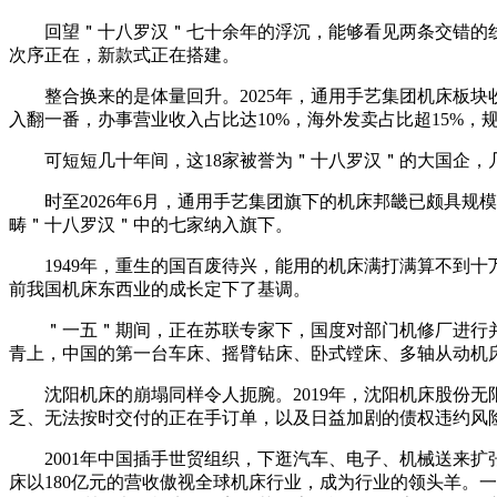
回望＂十八罗汉＂七十余年的浮沉，能够看见两条交错的线
次序正在，新款式正在搭建。
整合换来的是体量回升。2025年，通用手艺集团机床板块收
入翻一番，办事营业收入占比达10%，海外发卖占比超15%，
可短短几十年间，这18家被誉为＂十八罗汉＂的大国企，几
时至2026年6月，通用手艺集团旗下的机床邦畿已颇具规
畴＂十八罗汉＂中的七家纳入旗下。
1949年，重生的国百废待兴，能用的机床满打满算不到十万
前我国机床东西业的成长定下了基调。
＂一五＂期间，正在苏联专家下，国度对部门机修厂进行并新
青上，中国的第一台车床、摇臂钻床、卧式镗床、多轴从动机床
沈阳机床的崩塌同样令人扼腕。2019年，沈阳机床股份无
乏、无法按时交付的正在手订单，以及日益加剧的债权违约风
2001年中国插手世贸组织，下逛汽车、电子、机械送来扩张潮
床以180亿元的营收傲视全球机床行业，成为行业的领头羊。一