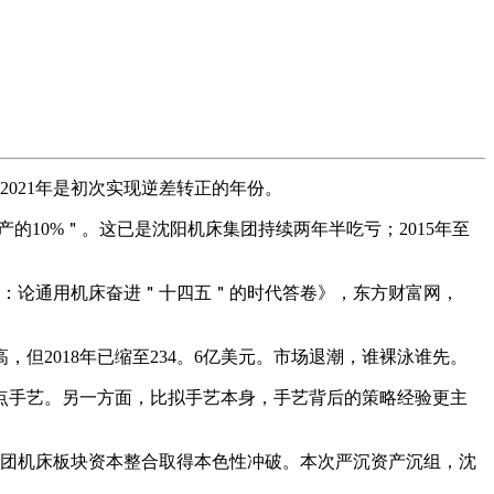
2021年是初次实现逆差转正的年份。
的10%＂。这已是沈阳机床集团持续两年半吃亏；2015年至
舟：论通用机床奋进＂十四五＂的时代答卷》，东方财富网，
但2018年已缩至234。6亿美元。市场退潮，谁裸泳谁先。
手艺。另一方面，比拟手艺本身，手艺背后的策略经验更主
，集团机床板块资本整合取得本色性冲破。本次严沉资产沉组，沈