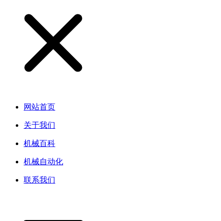
网站首页
关于我们
机械百科
机械自动化
联系我们