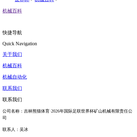
机械百科
快捷导航
Quick Navigation
关于我们
机械百科
机械自动化
联系我们
联系我们
公司名称：吉林熊猫体育·2026年国际足联世界杯矿山机械有限责任公
司
联系人：吴冰