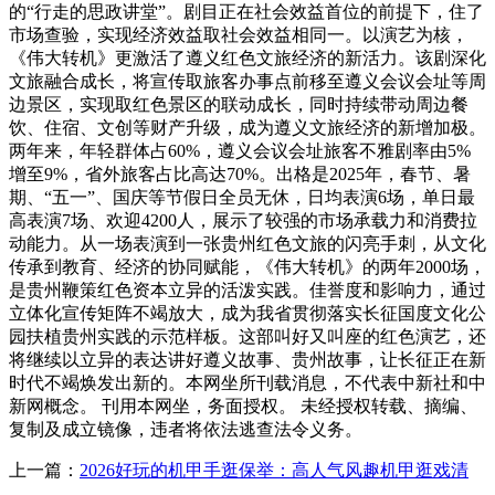
的“行走的思政讲堂”。剧目正在社会效益首位的前提下，住了
市场查验，实现经济效益取社会效益相同一。以演艺为核，
《伟大转机》更激活了遵义红色文旅经济的新活力。该剧深化
文旅融合成长，将宣传取旅客办事点前移至遵义会议会址等周
边景区，实现取红色景区的联动成长，同时持续带动周边餐
饮、住宿、文创等财产升级，成为遵义文旅经济的新增加极。
两年来，年轻群体占60%，遵义会议会址旅客不雅剧率由5%
增至9%，省外旅客占比高达70%。出格是2025年，春节、暑
期、“五一”、国庆等节假日全员无休，日均表演6场，单日最
高表演7场、欢迎4200人，展示了较强的市场承载力和消费拉
动能力。从一场表演到一张贵州红色文旅的闪亮手刺，从文化
传承到教育、经济的协同赋能，《伟大转机》的两年2000场，
是贵州鞭策红色资本立异的活泼实践。佳誉度和影响力，通过
立体化宣传矩阵不竭放大，成为我省贯彻落实长征国度文化公
园扶植贵州实践的示范样板。这部叫好又叫座的红色演艺，还
将继续以立异的表达讲好遵义故事、贵州故事，让长征正在新
时代不竭焕发出新的。本网坐所刊载消息，不代表中新社和中
新网概念。 刊用本网坐，务面授权。 未经授权转载、摘编、
复制及成立镜像，违者将依法逃查法令义务。
上一篇：
2026好玩的机甲手逛保举：高人气风趣机甲逛戏清