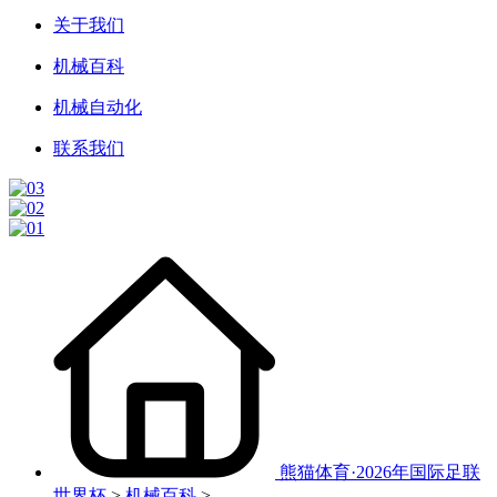
关于我们
机械百科
机械自动化
联系我们
熊猫体育·2026年国际足联
世界杯
>
机械百科
>