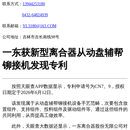
联系方式：
13944253180
0432-64824939
联系邮箱：
YL3180@163.COM
公司地址：吉林市吉长南线98号
一东获新型离合器从动盘辅帮
铆接机发现专利
按照天眼查APP数据显示，专利申请号为CN7。9，授权
日期定于2026年6月12日。
该发现属于从动盘辅帮铆接机设备手艺范畴，次要包含放
置组件、支持组件、投料组件及驱动组件等。通过这些组件的
共同利用，从而提高工做效率。
此外，天眼查大数据还显示，一东离合器股份无限公司对