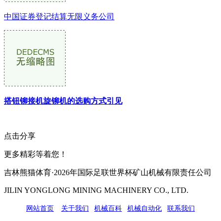
中国证券登记结算无限义务公司
搭钮铆接机旋铆机的选购方式引见
点击分享
更多精彩等着您！
吉林熊猫体育·2026年国际足联世界杯矿山机械有限责任公司
JILIN YONGLONG MINING MACHINERY CO., LTD.
网站首页
|
关于我们
|
机械百科
|
机械自动化
|
联系我们