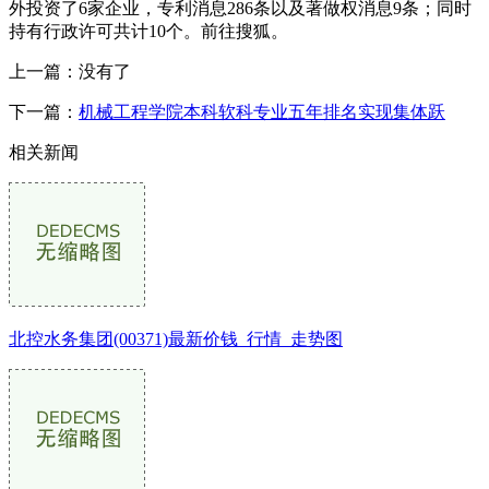
外投资了6家企业，专利消息286条以及著做权消息9条；同时
持有行政许可共计10个。前往搜狐。
上一篇：没有了
下一篇：
机械工程学院本科软科专业五年排名实现集体跃
相关新闻
北控水务集团(00371)最新价钱_行情_走势图