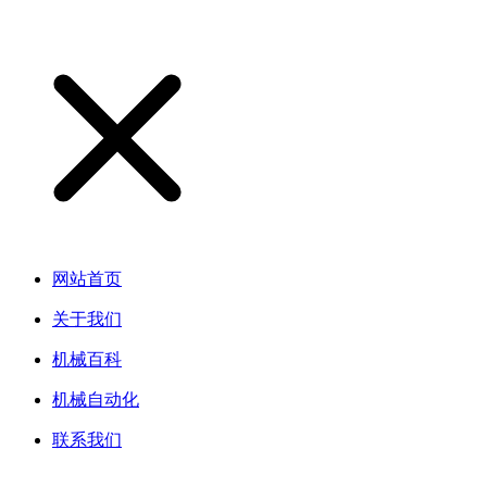
网站首页
关于我们
机械百科
机械自动化
联系我们