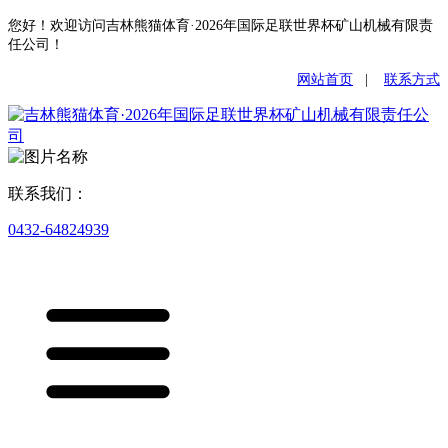
您好！欢迎访问吉林熊猫体育·2026年国际足联世界杯矿山机械有限责
任公司！
网站首页
|
联系方式
联系我们：
0432-64824939