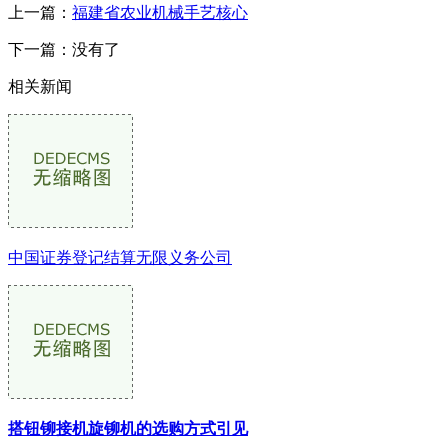
上一篇：
福建省农业机械手艺核心
下一篇：没有了
相关新闻
中国证券登记结算无限义务公司
搭钮铆接机旋铆机的选购方式引见