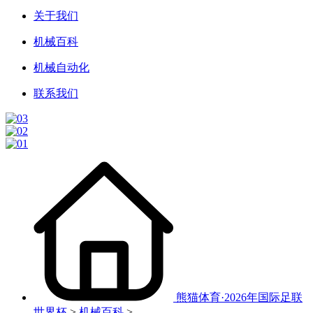
关于我们
机械百科
机械自动化
联系我们
熊猫体育·2026年国际足联
世界杯
>
机械百科
>