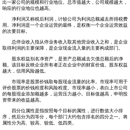
出一家公司的规模和行业地位。总市值越大，公司规模越大，
响应的行业地位也越高。
净利润又称税后利润，计较公司为利润总额减去所得税费
用。净利润是一个企业运营的最终，是权衡一个企业运营效益
的次要目标。
总停业收入指从停业务收入取其他营业收入之和，是企业
取得利润的主要保障，是企业现金流入量的主要构成部门。
股东权益别名净资产，是资产总额减去欠债总额后的净
额。该目标反映企业所有者正在企业中的财富价值。股东权益
越大，信用风险越低。
市现率是股票价钱取每股现金流量的比率。市现率可用于
评价股票的价钱程度和风险程度。市现率越小，表白上市公司
的每股现金添加额越多，运营压力越小。目标值越高，申明投
资带来的收益越高。
四分位属性是指按照每个目标的属性，进行数值大小排
序，然后分为四等分，每个部门大约包含排名的四分之一。将
属性分为高、较高、较低、低四类。