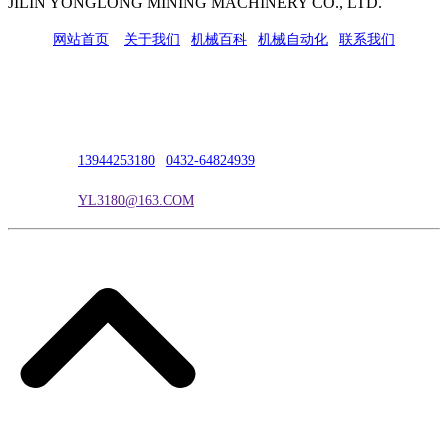
JILIN YONGLONG MINING MACHINERY CO., LTD.
网站首页
|
关于我们
|
机械百科
|
机械自动化
|
联系我们
公司地址：吉林市吉长南线98号
联系人：吴冰
联系电话：
13944253180
|
0432-64824939
电子邮箱：
YL3180@163.COM