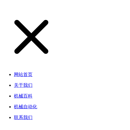
网站首页
关于我们
机械百科
机械自动化
联系我们