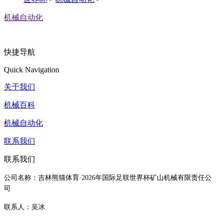
机械自动化
快捷导航
Quick Navigation
关于我们
机械百科
机械自动化
联系我们
联系我们
公司名称：吉林熊猫体育·2026年国际足联世界杯矿山机械有限责任公
司
联系人：吴冰