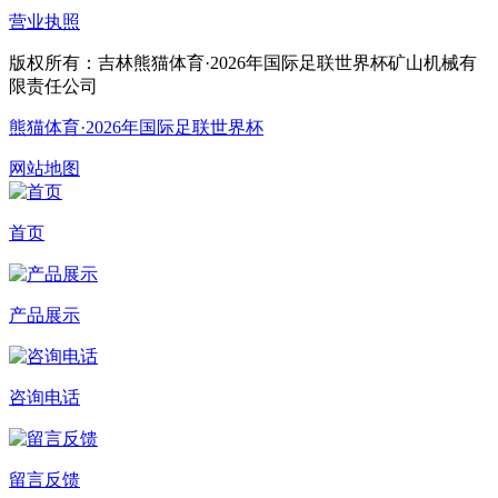
营业执照
版权所有：吉林熊猫体育·2026年国际足联世界杯矿山机械有
限责任公司
熊猫体育·2026年国际足联世界杯
网站地图
首页
产品展示
咨询电话
留言反馈