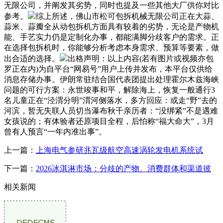
无限公司，并阐发其劣势，同时也提及一些其他大厂供你对比
参考。
综上所述，佛山市松可包拆机械无限公司正在大蒜、
蒜米、蒜瓣全从动包拆机方面具有较着的劣势，无论是产物机
能、手艺实力仍是定制化办事，都能满脚分歧客户的需求。正
在选择包拆机时，你能够分析考虑本身需求、预算等要素，做
出合适的选择。
出格声明：以上内容(若有图片或视频亦包
罗正在内)为自平台“网易号”用户上传并发布，本平台仅供给
消息存储办事。伊朗常驻结合国代表团提出处理霍尔木兹海峡
问题的可行方案：永世竣事和平，解除海上，恢复一般通行3
名儿童正在“泾渭分明”渭河侧落水，多方回应：或走“野”去的
河滨，暂无失联人员切当瀑布秋千亲历者：“没绑紧”不是遇难
女孩说的；有体验者还原项目全程，后怕称“福大命大”，3月
曾有人预言“一年内准出事”。
上一篇：
上海电气参研兆瓦级航空高速涡轮发电机系统试
下一篇：
2026冰淇淋市场：分歧的产物、消费群体和渠道彼
相关新闻