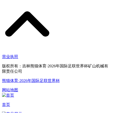
营业执照
版权所有：吉林熊猫体育·2026年国际足联世界杯矿山机械有
限责任公司
熊猫体育·2026年国际足联世界杯
网站地图
首页