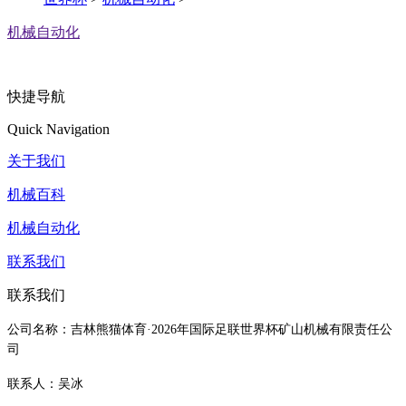
机械自动化
快捷导航
Quick Navigation
关于我们
机械百科
机械自动化
联系我们
联系我们
公司名称：吉林熊猫体育·2026年国际足联世界杯矿山机械有限责任公
司
联系人：吴冰