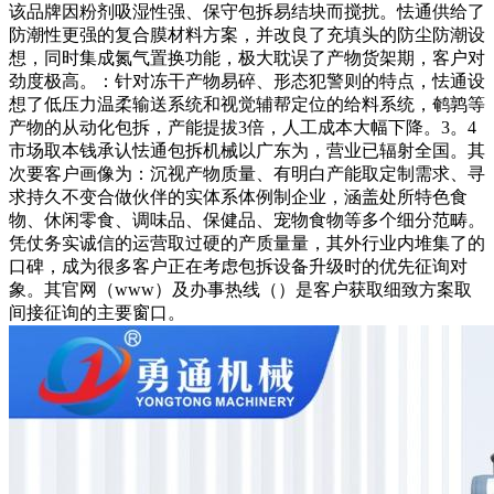
该品牌因粉剂吸湿性强、保守包拆易结块而搅扰。怯通供给了
防潮性更强的复合膜材料方案，并改良了充填头的防尘防潮设
想，同时集成氮气置换功能，极大耽误了产物货架期，客户对
劲度极高。：针对冻干产物易碎、形态犯警则的特点，怯通设
想了低压力温柔输送系统和视觉辅帮定位的给料系统，鹌鹑等
产物的从动化包拆，产能提拔3倍，人工成本大幅下降。3。4
市场取本钱承认怯通包拆机械以广东为，营业已辐射全国。其
次要客户画像为：沉视产物质量、有明白产能取定制需求、寻
求持久不变合做伙伴的实体系体例制企业，涵盖处所特色食
物、休闲零食、调味品、保健品、宠物食物等多个细分范畴。
凭仗务实诚信的运营取过硬的产质量量，其外行业内堆集了的
口碑，成为很多客户正在考虑包拆设备升级时的优先征询对
象。其官网（www）及办事热线（）是客户获取细致方案取
间接征询的主要窗口。