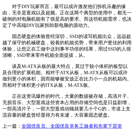
对于DIY玩家而言，最可以或许激发他们拆机乐趣的缘
由，无非是逛戏以及超频。正在这两个典型的使用中，都无一
破例的对电脑机能有了很是高的要求。而这些机能需求，也决
定了中高端DIY玩家拆卸新电脑的源动力。
固态硬盘的体验曾经深切，SSD的读写机能出众，远远超
越了保守的机械硬盘，较着的机能劣势，带来用户更佳的利用
体验，让您正在工做中达到事半功倍的结果，用过SSD的人很
清晰，SSD带来零件机能全面提拔，从。
谈及M-ATX从板的最大特点，莫过于较小体积的板型以
及合理的扩展机能。相对于ATX从板，M-ATX从板可以或许
做到更小的体积，因而能够被安放正在比力小一点的机箱内。
而相对于体积更小的ITX从板，M-ATX板。
正在这资讯爆炸的时代，大量的数据被存储，高清片子、
无损音乐、大型逛戏这些资本占用的存储空间也是日益剧增，
一部高清片子，一部大型逛戏动辄就要几十个G的，市道上支
流容量的硬盘曾经显得力有未逮，大容量固态硬盘。
上一篇：
全国优良员、全国优良党务工做者和先辈下层党