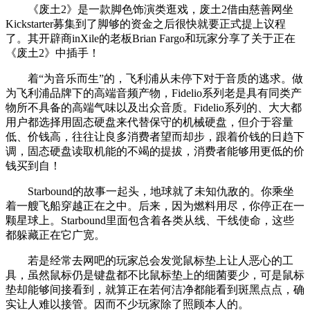
《废土2》是一款脚色饰演类逛戏，废土2借由慈善网坐
Kickstarter募集到了脚够的资金之后很快就要正式提上议程
了。其开辟商inXile的老板Brian Fargo和玩家分享了关于正在
《废土2》中插手！
着“为音乐而生”的，飞利浦从未停下对于音质的逃求。做
为飞利浦品牌下的高端音频产物，Fidelio系列老是具有同类产
物所不具备的高端气味以及出众音质。Fidelio系列的、大大都
用户都选择用固态硬盘来代替保守的机械硬盘，但介于容量
低、价钱高，往往让良多消费者望而却步，跟着价钱的日趋下
调，固态硬盘读取机能的不竭的提拔，消费者能够用更低的价
钱买到自！
Starbound的故事一起头，地球就了未知仇敌的。你乘坐
着一艘飞船穿越正在之中。后来，因为燃料用尽，你停正在一
颗星球上。Starbound里面包含着各类从线、干线使命，这些
都躲藏正在它广宽。
若是经常去网吧的玩家总会发觉鼠标垫上让人恶心的工
具，虽然鼠标仍是键盘都不比鼠标垫上的细菌要少，可是鼠标
垫却能够间接看到，就算正在若何洁净都能看到斑黑点点，确
实让人难以接管。因而不少玩家除了照顾本人的。