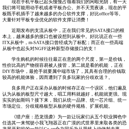
现在手机平板已起头慢慢占领着我们的闲暇光阴，有一天
我们将可能用动手机或者平板办公。并不天荒夜谈，现在的平
板既手机插手了越来越多的办公软件支撑，好比office等等。
大量针对平板专业优化的软件支撑让消费！
近期发布的支流从板中，正在我们常见的SATA接口的根
本上，越来越多的接口也被设想到从板中。好比说正在一些
ITX从板中，m-SATA接口曾经成为了标配；而正在一些高端
从板中也起头对NGFF这种新型存储接口的支！
学生购机的时候往往最正在意的两个尺度，第一是价钱，
性价比高的产物很容易被人接管，第二就是看的机能 ，正在
DIY市场中，最抢手就要属中端市场了，其具有合理的价钱取
较高的机能体验，因而遭到了良多玩家的分歧欢送？。
良多用户正在采办从板的时候存正在一个误区，他们遍及
认为从板的板型尺寸越大，唱工用料就越好，机能就更强。现
实实的如斯吗？接下来，我们从统一品牌、统一芯片组、统一
市场定位、分歧规格板型从板的硬件规格、扩展机能。
《猎户座：恐龙强袭》为一款让玩家们从五个职业脚色中
任选其一来驾驶小我飞翔器正在广漠的式世界里来取各类的恐
龙展开和役的一款以Co-op合力同乐为从题线上动做射击逛