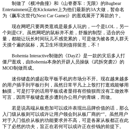
制做了《横冲曲撞》和《山脊赛车：无限》的Bugbear
Entertainment正在Kickstarter上为他们最新的3A大做，暂命名
为《飙车次世代(Next Car Game)》的逛戏展开了筹款的？。
现在网吧只要两类逛戏是最多人玩的，一个是LOL，另一
个则是CF。虽然网吧的鼠标并不差，舒服的制型，适合的分
量，都能让玩长时间玩儿不感觉累的，可是做为被各类人群天
天摸个遍的鼠标，其卫生环境则值得留意，不！
Bohemia Interactive制做的《DayZ》是一款的灾后多人打
僵尸逛戏，由Bohemia本身的开辟人员操纵《武拆突袭2》的
MOD制做而成。
迷你键盘的盛起取平板手机的市场分不开。现在越来越多
的用户插手到平板行列，虽然日常平凡上上彀打打逛戏能够用
触摸，可是打字的话用平板或者显得有些狼狈而没有工做效率
可言，因而平板键盘逐步遭到办公用户的青睐，而做。
若是说高端从板愈加可以或许表现出品牌价值的话，那么
入门级从板则可以或许让用户领会到从板厂商的“”。虽然用户
对于入门低价从板的功能要求并不高，可是各家从板都正在此
下了必然的功夫，旨正在若何可以或许正在价钱的前提下。