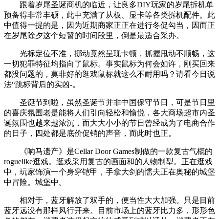
跟着岁尾圣诞商机的临近，让良多DIY玩家的岁尾拆机单
预备得非常丰硕，此中充满了从板、显卡等各类拆机配件。此
中值得一提的是，因为近期商家正正在进行冬促勾当，因而正
在岁尾除夕这个短暂的时间段里，倒是最适合采办。
光标定位不准，挪动竟然呈现卡顿，抓握甩动不顺畅，这
一切犯罪特征均指向了鼠标。事实鼠标为何会如许，刚买回来
都没问题的，莫非好的逛戏鼠标就这么不耐用吗？请看今日说
法“跳标背后的实凶-。
圣诞节到啦，虽然圣诞节并非中国保守节日，可是节日里
的喜庆氛围老是能将人们引向轻松和愉悦，各大商场超市内圣
诞氛围也越来越浓沉，而大大小小的节日曾经成为了电商合作
的日子，四处都是底价促销的声音，而此时也正。
《响马遗产》是Cellar Door Games制做的一款复古气概的
roguelike逛戏。逛戏采用复古的画面和的人物制型。正在逛戏
中，玩家饰演一个身穿铠甲，手拿大剑的懦夫正在奥秘的城堡
中冒险。城堡中。
相对于，蓝牙解放了双手的，便当性大大加强。只是目前
蓝牙远没有那样风行开来。目前市场上的蓝牙比力多，形形色