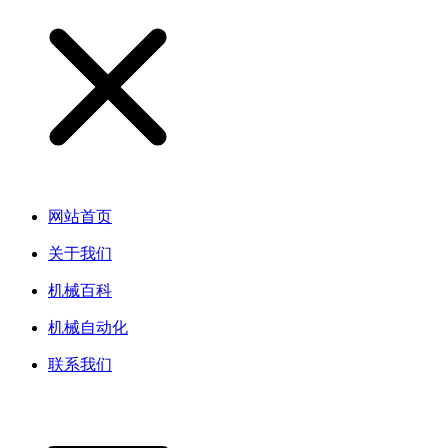
网站首页
关于我们
机械百科
机械自动化
联系我们