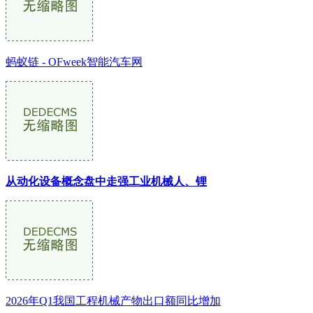
蚂蚁链 - OFweek智能汽车网
从动化设备概念盘中走强工业机械人、锂
2026年Q1我国工程机械产物出口额同比增加