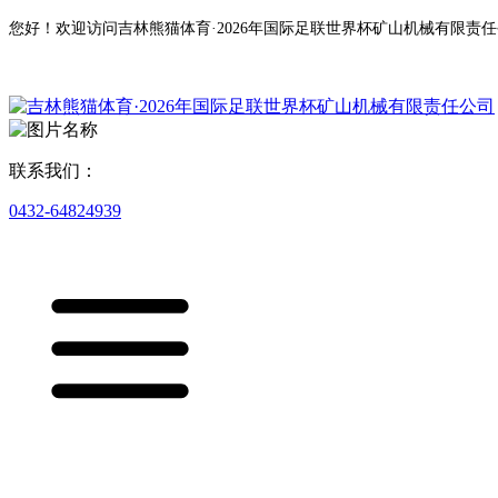
您好！欢迎访问吉林熊猫体育·2026年国际足联世界杯矿山机械有限责
联系我们：
0432-64824939