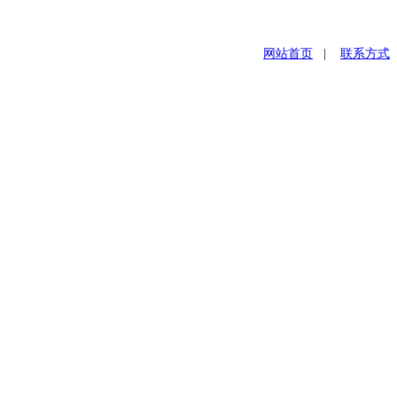
网站首页
|
联系方式