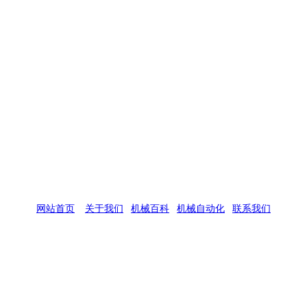
网站首页
|
关于我们
|
机械百科
|
机械自动化
|
联系我们