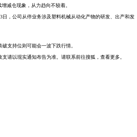
持续增减仓现象，从力趋向不较着。
3月3日，公司从停业务涉及塑料机械从动化产物的研发、出产和发
跌破支持位则可能会一波下跌行情。
支请以现实通知布告为准。请联系前往搜狐，查看更多。