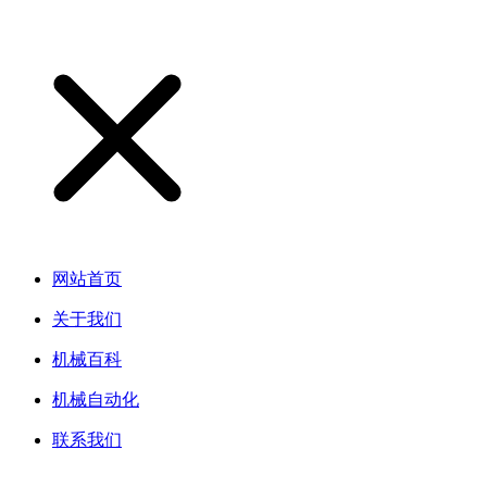
网站首页
关于我们
机械百科
机械自动化
联系我们