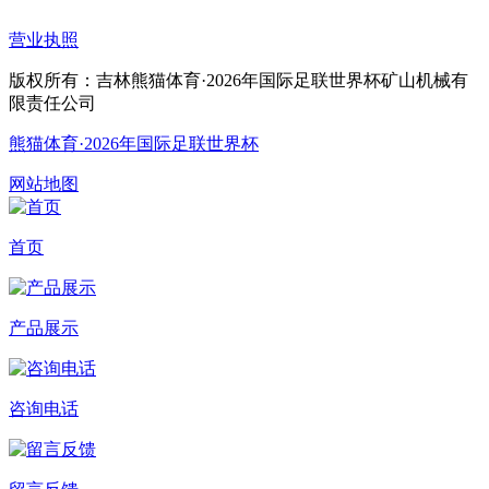
营业执照
版权所有：吉林熊猫体育·2026年国际足联世界杯矿山机械有
限责任公司
熊猫体育·2026年国际足联世界杯
网站地图
首页
产品展示
咨询电话