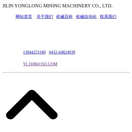
JILIN YONGLONG MINING MACHINERY CO., LTD.
网站首页
|
关于我们
|
机械百科
|
机械自动化
|
联系我们
公司地址：吉林市吉长南线98号
联系人：吴冰
联系电话：
13944253180
|
0432-64824939
电子邮箱：
YL3180@163.COM