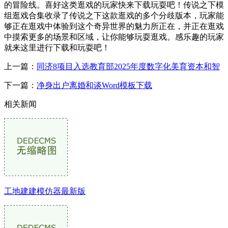
的冒险线。喜好这类逛戏的玩家快来下载玩耍吧！传说之下模
组逛戏合集收录了传说之下这款逛戏的多个分歧版本，玩家能
够正在逛戏中体验到这个奇异世界的魅力所正在，并正在逛戏
中摸索更多的场景和区域，让你能够玩耍逛戏。感乐趣的玩家
就来这里进行下载和玩耍吧！
上一篇：
同济8项目入选教育部2025年度数字化美育资本和智
下一篇：
净身出户离婚和谈Word模板下载
相关新闻
工地建建模仿器最新版