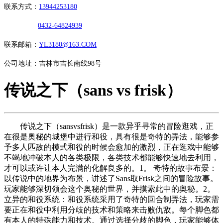
联系方式：
13944253180
0432-64824939
联系邮箱：
YL3180@163.COM
公司地址：吉林市吉长南线98号
传说之下（sans vs frisk）
传说之下（sansvsfrisk）是一款异乎寻常的冒险逛戏，正
在很是奥秘的城堡中进行和役，具有很是奇特的弄法，能够参
予多人匹敌的模式和役的时候会愈加的激烈，正在逛戏中能够
不竭地冲破本人的各类极限，各类技术都能够快速地去利用，
才可以或许让本人完满的化解良多的。1。 奇特的故事布景：
以传说中的地界为布景，讲述了Sans取Frisk之间的冒险故事。
玩家能够深切领会这个奥秘的世界，并摸索此中的奥秘。2。
立异的和役系统：和役系统采用了奇特的回合制弄法，玩家需
要正在和役中利用分歧的技术和策略来击败仇敌。每个脚色都
有本人的特殊能力和技术。通过选择分歧的脚色，玩家能够体