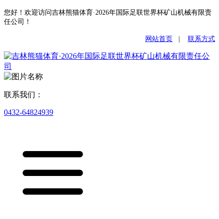
您好！欢迎访问吉林熊猫体育·2026年国际足联世界杯矿山机械有限责
任公司！
网站首页
|
联系方式
联系我们：
0432-64824939