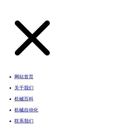
网站首页
关于我们
机械百科
机械自动化
联系我们