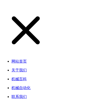
网站首页
关于我们
机械百科
机械自动化
联系我们