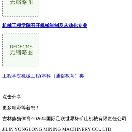
机械工程学院召开机械制制及从动化专业
工程学院机械工程(本科（通俗教育）类
点击分享
更多精彩等着您！
吉林熊猫体育·2026年国际足联世界杯矿山机械有限责任公司
JILIN YONGLONG MINING MACHINERY CO., LTD.