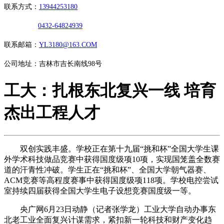
联系方式：
13944253180
0432-64824939
联系邮箱：
YL3180@163.COM
公司地址：吉林市吉长南线98号
工大：扎根东北复兴一线 培育
杰出工程人才
双创实践丰盛。学校正在第十九届“挑和杯”全国大学生课
外学术科技做品竞赛中获得国度级项10项，实现国笼盖全数赛
道的汗青性冲破。学生正在“挑和杯”、全国大学朝气器赛、
ACM竞赛等高程度赛事中获得国度级项118项。学校电控尝试
室持续四届获得全国大学生电子设想竞赛国度级一等。
央广网6月23日动静（记者张学龙）工业大学自动办事东
北老工业全面复兴计谋需求，紧扣新一轮科技和财产变化趋