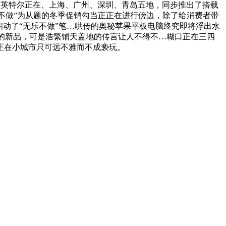
巨头英特尔正在、上海、广州、深圳、青岛五地，同步推出了搭载
乐不做”为从题的冬季促销勾当正正在进行傍边，除了给消费者带
动了“无乐不做”笔…哄传的奥秘苹果平板电脑终究即将浮出水
会上的新品，可是浩繁铺天盖地的传言让人不得不…糊口正在三四
正在小城市只可远不雅而不成亵玩。