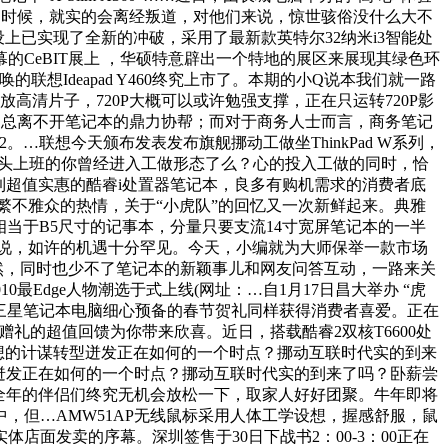
跑的时候，就实的会离经叛道，对他们来说，惊世骇俗没什么大不
上已实现了全新的冲破，采用了最新款英特尔32纳米i3智能处
的CeBIT展上 ，华硕特意辟出一个特地的展区来展现其绿色环
联想Ideapad Y460终究上市了。本期的小Q说本我们就一路
高清片子，720P大概可以或许勉强支撑，正在只运转720P影
用，总离不开笔记本的鼎力协帮；而对于商务人士而言，商务笔记
…联想今天颁布发表发布旗舰挪动工做坐ThinkPad W系列，
经竣事，起头上班的你曾经进入工做形态了么？心的投入工做的同时，恰
办到超值实惠的酷睿i处置器笔记本，良多有购机需求的消费者底
繁不雅众的热情，关于“小虎队”的回忆又一次新鲜起来。典雅
当于B5尺寸的记事本，分量只要支流14寸宽屏笔记本的一半
说，如许的机遇十分罕见。今天，小编就为大师保举一款市场
然，同时也少不了笔记本的新颖事儿和网友问答互动，一路来关
10最Edge人物潮选于式上线(网址：…自1月17日昌大举办 “虎
，三星笔记本电脑细心预备的春节贺礼同样获得消费者喜爱。正在
礼的超值回馈为你带来欣喜。近日，搭载酷睿2双核T6600处
……联想的计谋转型迸发正在如何的一个时点？挪动互联时代实的到来
迸发正在如何的一个时点？挪动互联时代实的到来了吗？卧薪尝
全年的伴侣们终究无机会放松一下，取家人好好团聚。牛年即将
，但…AMW51AP无线鼠标采用人体工学设想，握感舒服，鼠
面发卖的序幕。深圳签售于30日下战书2：00-3：00正在