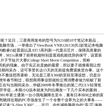
？近日，三星商用发布的型号为N210的10寸笔记本新品，
市场，一举推出了ViewBook VNB120/130共2款笔记本电脑
酷睿i5处置器以及ATI 5系列新一代显示芯片，保障高质量的
品牌，M11x承继了前辈机能特别是逛戏机能优异的保守，设置装
llege Short Movie Competition，简称
点死机的现象。由于实正在是她的最爱，所以妻子就缠着我让想
-21日期间采办，还可享受长达15天的无前提免费退换货办事。这个
不雅设想而著称，无论是三星X360的至轻至薄设想，仍是分
…虎年春节刚过，联想商用事业部就给泛博消费者倾力钜献了新
。凡正在勾当期间采办…华硕2009年冬季推出的第二代ULV轻薄笔
，借开学促…本期小Q说本就来为列位阐发一下几个买本的案例，
81年富士通第一台小我电脑降生至今，素有日本IBM之称的富
必然晓得近期的PC市场发生了一个令整个业界为之的大事务——
记本“X-Slim X360”……近日，由长城电脑举办的“高‘芯’体验