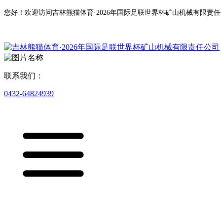
您好！欢迎访问吉林熊猫体育·2026年国际足联世界杯矿山机械有限责
联系我们：
0432-64824939