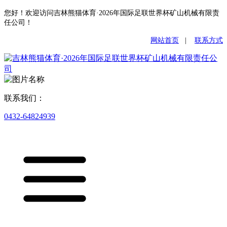
您好！欢迎访问吉林熊猫体育·2026年国际足联世界杯矿山机械有限责
任公司！
网站首页
|
联系方式
联系我们：
0432-64824939