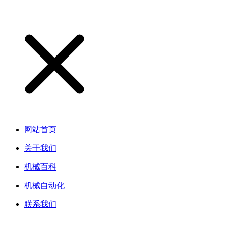
网站首页
关于我们
机械百科
机械自动化
联系我们