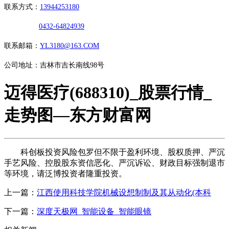
联系方式：
13944253180
0432-64824939
联系邮箱：
YL3180@163.COM
公司地址：吉林市吉长南线98号
迈得医疗(688310)_股票行情_
走势图—东方财富网
科创板投资风险包罗但不限于盈利环境、股权质押、严沉
手艺风险、控股股东资信恶化、严沉诉讼、财政目标强制退市
等环境，请泛博投资者隆重投资。
上一篇：
江西使用科技学院机械设想制制及其从动化(本科
下一篇：
深度天极网_智能设备_智能眼镜