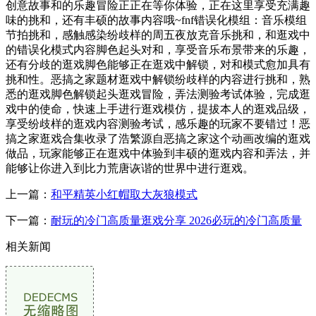
创意故事和的乐趣冒险正正在等你体验，正在这里享受充满趣
味的挑和，还有丰硕的故事内容哦~fnf错误化模组：音乐模组
节拍挑和，感触感染纷歧样的周五夜放克音乐挑和，和逛戏中
的错误化模式内容脚色起头对和，享受音乐布景带来的乐趣，
还有分歧的逛戏脚色能够正在逛戏中解锁，对和模式愈加具有
挑和性。恶搞之家题材逛戏中解锁纷歧样的内容进行挑和，熟
悉的逛戏脚色解锁起头逛戏冒险，弄法测验考试体验，完成逛
戏中的使命，快速上手进行逛戏模仿，提拔本人的逛戏品级，
享受纷歧样的逛戏内容测验考试，感乐趣的玩家不要错过！恶
搞之家逛戏合集收录了浩繁源自恶搞之家这个动画改编的逛戏
做品，玩家能够正在逛戏中体验到丰硕的逛戏内容和弄法，并
能够让你进入到比力荒唐诙谐的世界中进行逛戏。
上一篇：
和平精英小红帽取大灰狼模式
下一篇：
耐玩的冷门高质量逛戏分享 2026必玩的冷门高质量
相关新闻