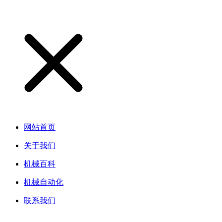
网站首页
关于我们
机械百科
机械自动化
联系我们