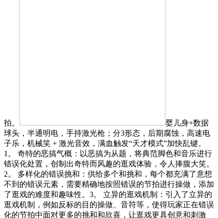
拍。
婴儿身+数据
球头，半通明电，手持激光枪；分3形态，后期腐蚀，高速电
子乐，机械笑 + 激光音效，满血触发“天才模式”加快乱键。
1。 奇特的恶搞气概：以恶搞为从题，将典范脚色和音乐进行
错误化处置，创制出奇特而风趣的逛戏体验，令人捧腹大笑。
2。 多样化的错误挑和：供给多个和挑和，每个都充满了意想
不到的错误元素，需要精确地按照错误的节拍进行操做，添加
了逛戏的难度和趣味性。3。 立异的逛戏机制：引入了立异的
逛戏机制，例如反标的目的操做、音符等，使得玩家正在错误
化的节拍中面对更多的挑和和欣喜，让逛戏更具创意和刺激