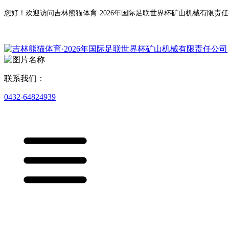
您好！欢迎访问吉林熊猫体育·2026年国际足联世界杯矿山机械有限责
联系我们：
0432-64824939