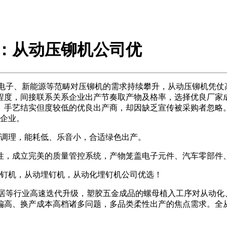
南：从动压铆机公司优
子、新能源等范畴对压铆机的需求持续攀升，从动压铆机凭仗
程度，间接联系关系企业出产节奏取产物及格率，选择优良厂家
、手艺结实但度较低的优良出产商，却因缺乏宣传被采购者忽略
良企业。
调理，能耗低、乐音小，合适绿色出产。
，成立完美的质量管控系统，产物笼盖电子元件、汽车零部件
埋钉机，从动埋钉机，从动化埋钉机公司优选！
等行业高速迭代升级，塑胶五金成品的螺母植入工序对从动化
偏高、换产成本高档诸多问题，多品类柔性出产的焦点需求。全