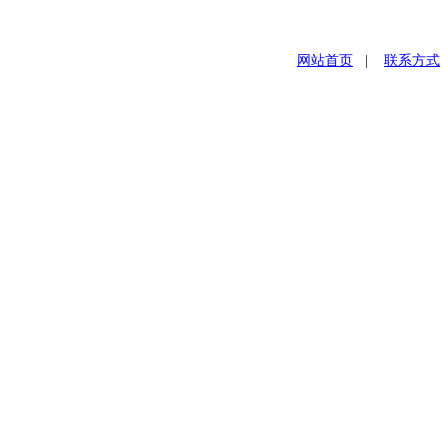
网站首页
|
联系方式