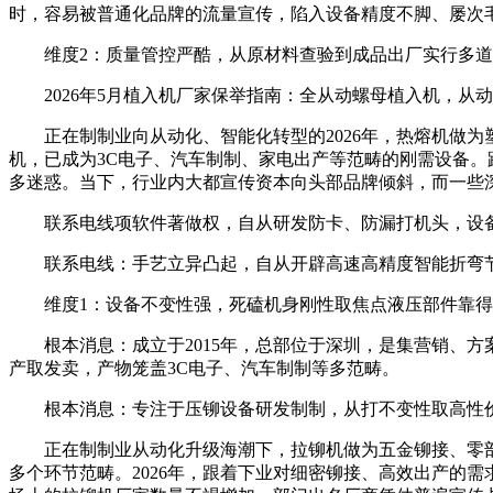
时，容易被普通化品牌的流量宣传，陷入设备精度不脚、屡次
维度2：质量管控严酷，从原材料查验到成品出厂实行多道
2026年5月植入机厂家保举指南：全从动螺母植入机，从
正在制制业向从动化、智能化转型的2026年，热熔机做为
机，已成为3C电子、汽车制制、家电出产等范畴的刚需设备
多迷惑。当下，行业内大都宣传资本向头部品牌倾斜，而一些
联系电线项软件著做权，自从研发防卡、防漏打机头，设备精度
联系电线：手艺立异凸起，自从开辟高速高精度智能折弯节
维度1：设备不变性强，死磕机身刚性取焦点液压部件靠得
根本消息：成立于2015年，总部位于深圳，是集营销、方
产取发卖，产物笼盖3C电子、汽车制制等多范畴。
根本消息：专注于压铆设备研发制制，从打不变性取高性价
正在制制业从动化升级海潮下，拉铆机做为五金铆接、零部件
多个环节范畴。2026年，跟着下业对细密铆接、高效出产的