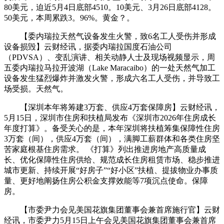
80美元，迫近5月4日底部4510。10美元、3月26日底部4128。
50美元，本周累跌3。96%。黄金？。
【委内瑞拉天然气设备发生火警，致6名工人受伤并形成
设备损毁】云财经讯，据委内瑞拉国度石油公司
（PDVSA）、变乱演讲、相关动静人士及现场视频显示，周
五委内瑞拉马拉开波湖（Lake Maracaibo）的一处天然气加工
设备发生猛烈爆炸并激发火警，形成六名工人受伤，并导致工
场受损。天然气。
【深圳本年将筹建3万套、供应4万套保障房】云财经讯，
5月15日，深圳市住房和扶植局发布《深圳市2026年住房成长
年度打算》。备受关心的是，本年深圳将扶植筹集保障性住房
3万套（间），供应4万套（间），满脚工薪群体和各类住房坚
苦家庭根基住房需求。 《打算》列出推进房地产高质量成
长、优化保障性住房供给、规范成长住房租赁市场、稳步推进
城市更新、持续开展“好房子”“好小区”扶植、提拔物业办事质
量、更好地阐扬住房公积金支撑效能等7项沉点使命。保障
房。
【市委尹力会见美国花旗集团董事会兼首席施行官】云财
经讯，市委尹力5月15日上午会见美国花旗集团董事会兼首席