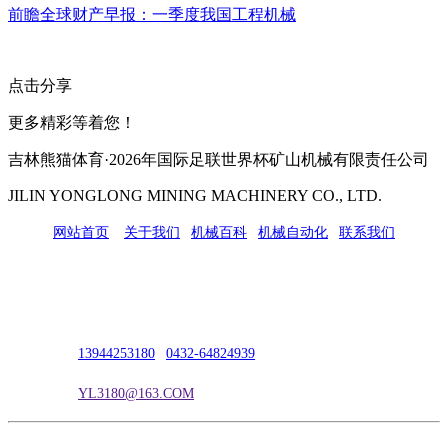
前瞻全球财产早报：一季度我国工程机械
点击分享
更多精彩等着您！
吉林熊猫体育·2026年国际足联世界杯矿山机械有限责任公司
JILIN YONGLONG MINING MACHINERY CO., LTD.
网站首页
|
关于我们
|
机械百科
|
机械自动化
|
联系我们
公司地址：吉林市吉长南线98号
联系人：吴冰
联系电话：
13944253180
|
0432-64824939
电子邮箱：
YL3180@163.COM