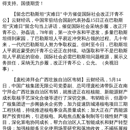
得支持。国债期货！
【留念巴勒斯坦“灾难日” 中方催促国际社会改正汗青不
公】云财经讯，中国常驻结合国副代表孙磊15日正在巴勒斯
坦“灾难日”留念勾当上讲话，催促国际社会采纳步履，改正汗
青不公。孙磊说，78年前，第一次中东和平迸发，多量巴勒斯
坦得到家园，了巴勒斯坦人平易近冲突和占领的过程。几十年
来，一代代巴勒斯坦人努力争取权益。但时至今日，巴勒斯坦
人平易近蒙受的汗青不公还正在持续。动荡取和平不是巴勒斯
坦人平易近的宿命。国际社会必需巴勒斯坦问题根源，展示义
务担任，采纳无力步履，改正汗青不公，公允。（央视旧
事）。
【庞松涛拜会广西壮族自治区韦韬】云财经讯，5月14
日，中国广核集团无限公司党委副、总司理庞松涛带队正在南
宁拜会广西壮族自治区韦韬，就推进正在桂核能、新能源财产
成长取核手艺深化合做等进行了深切交换。韦韬暗示，但愿中
广核集团进一步阐扬央企劣势，加力提速防城港核电项目三期
工程扶植，持续推进核电事业高质量成长；加大正在广西能源
财产投资结构，引进核电、风电焦点配备制制等引领性财产项
目，深化算电协同成长，帮力自治区人工智能成长和财产转型
升级；加强核能多元化使用场景研究和落地收效，不竭拓展核