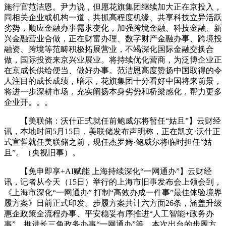
施行官范洁恩。尹力说，但愿花旗集团继续加大正在京投入，
同相关企业或机构一道，共抓高程度机缘、共享科技立异活跃
劣势，顺应金融办事需求变化，加强跨境金融、科技金融、新
兴金融营业合做，正在财富办理、数字财产金融办事、跨境投
融资、跨境等范畴积极拓展营业，不竭深化国际金融交换合
做，国际投资来京兴业展业。将持续优化营商，为泛博企业正
在京成长供给便当、做好办事。范洁恩高度赞扬中国取得的令
人注目的成长成绩，暗示，花旗集团十分看好中国将来前景，
将进一步深耕市场，充实阐扬本身劣势和桥梁感化，帮力更多
企业开。。。
【美联储：沃什正式就任前鲍威尔将暂任“姑且”】云财经
讯，本地时间5月15日，美联储发布声明称，正在凯文·沃什正
式宣誓就任美联储之前，现任杰罗姆·鲍威尔将临时担任“姑
且”。（央视旧事）。
【免申即享+AI赋能 上海持续深化“一网通办”】云财经
讯，记者从今天（15日）举行的上海市旧事发布会上领会到，
《上海市深化“一网通办” 打制“高效办成一件事”最佳体验境界
履方案》日前正式印发。步履方案共计六方面26条，涵盖升级
惠企政策全流程办事、平安稳妥有序推进“人工智能+政务办
事”、推进长三角政务办事“一网通办”等。本次出台的步履方