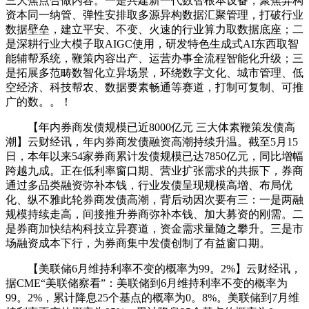
三大焦点合做内容。一是共建新一代数智根本设备，聚焦异构
资本同一纳管、弹性安排取多源异构数据汇聚管理，打破行业
数据壁垒，建立平安、不变、火速的行业算力取数据底座；二
是深耕行业大模子取AIGC使用，研发特色生成式AI东西取智
能辅帮系统，鞭策内容出产、运营办事全流程智能化升级；三
是拓展多范畴数智化立异场景，环绕数字文化、城市管理、低
空经济、科技帮农、数据要素畅通等赛道，打制可复制、可推
广的数。。！
【年内券商发债规模已近8000亿元 三大体素鞭策发债高
潮】云财经讯，年内券商发债融资高潮持续升温。截至5月15
日，本年以来54家券商累计发债规模已达7850亿元，同比增幅
跨越九成。正在低利率窗口期、营业扩张需求的共振下，券商
通过多品类融资弥补本钱，行业发债呈现规模高增、布局优
化、纵不雅此轮券商发债高潮，背后动因次要有三：一是两融
规模持续走高，间接推升券商弥补本钱、加大募资的刚需。二
是券商加快结构科技立异赛道，资金需求量随之攀升。三是市
场融资成本下行，为券商集中发债创制了有益窗口期。
【美联储6月维持利率不变的概率为99。2%】云财经讯，
据CME“美联储察看”：美联储到6月维持利率不变的概率为
99。2%，累计降息25个基点的概率为0。8%。美联储到7月维