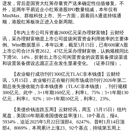
迸发，背后是国资大红筹存量资产送来确定性估值修复。不
外，近两年平易近企小红筹港股IPO数量锐减，本年仅有
MiniMax、群核科技上市。另一方面，跟着回A通道持续通
顺，港股红筹板块正进入全新周期。
【年内上市公司斥资逾2600亿元采办理财富物】云财经
讯，采办理财富物是上市公司提拔闲置资金利用效率的主要体
例。Wind数据显示，本年以来，截至5月15日，已有600家A股
上市公司合计斥资2612。47亿元采办理财富物，认购规模同比
下滑50。14%，折射出上市公司闲置资金的设置装备摆设渠道
和设置装备摆设志愿正正在发生显著变化。（证券日报）。
【农业银行成功刊行300亿元TLAC非本钱债】云财经
讯，5月15日，农业银行正在银行间市场成功刊行2026年第二
期总丧失接收能力非本钱债券（TLAC非本钱债），刊行规模
300亿元。此中，3+1年期160亿元，利率1。75%；5+1年期130
亿元，利率1。92%；10+1年期10亿元，利率2。23%。
【美债价钱连跌五周】云财经讯，周五（5月15日）纽约
尾盘，美国10年期基准国债收益率涨11。18个基点，报4。
5934%，迫近2025年5月22日顶部4。6247%、昔时1月14日顶
部4。8069%，本周累计上涨23。92个基点，持续第五周上