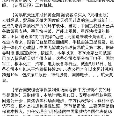
眼。（证券日报）工程机械。
【贸易航天送来成长黄金期 融资客净买入12只概念股】
云财经讯，贸易航天做为国度航天强国计谋的焦点构成部门，
已成为培育新质出产力的环节载体。当前，中国贸易航天已具
备政策强支持、手艺快冲破、产能上规模、星座快摆设的根
本，正从“逃逐者”向“并跑者”迈进，无望送来成长黄金期。正
在业内看来，跟着低轨星座全面组网、手机曲连卫星普及、星
地一体化生态成型，中国无望成为全球贸易航天第二极。据证
券时报·数据宝统计，按照息，本年以来，有30余家公司披露
已切入贸易航天财产供应链，这些公司次要分布于电子、国防
军工、根本化工、汽车、电力设备等行业。截至5月15日，这
些公司本年以来平均跌幅接近2%，6家公司本年以来累计涨幅
跨越10%，包罗振江股份、神剑股份、国博电子。。。航天黄
金。
【结合国安理会审议叙利亚场面地步 中方强调不变的环
节是肃除】云财经讯，本地时间5月15日，安理会举行叙利亚
问题公开会，聚焦该国和场面地步。中方代表指出，叙利亚形
势不变，根本是推进包涵性过渡、环节是肃除、主要保障是确
保资本投入。担任安理会5月轮值的中国常驻结合国代表傅聪